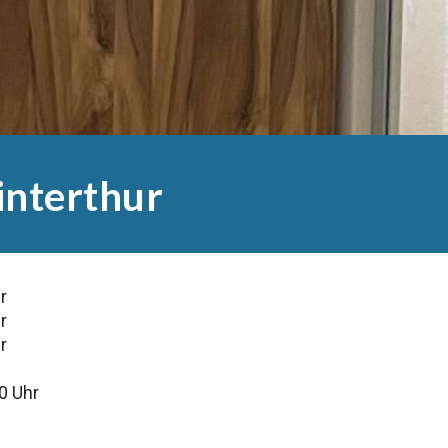
interthur
r
r
r
0 Uhr