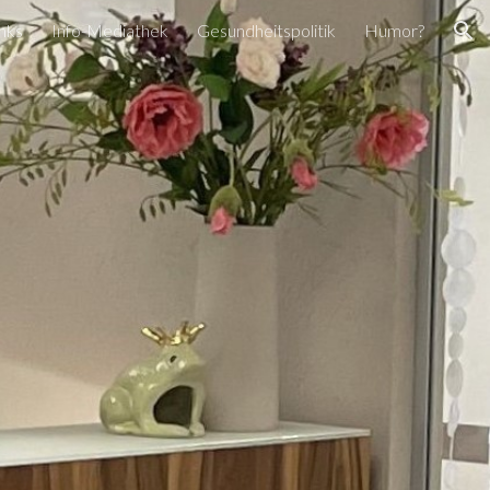
nks
Info-Mediathek
Gesundheitspolitik
Humor?
ion