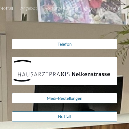
Notfall
Angebot
Vorsorge-Empfehlungen
Dokumente/Li
ip to main content
Skip to navigat
Telefon
Medi-Bestellungen
Notfall